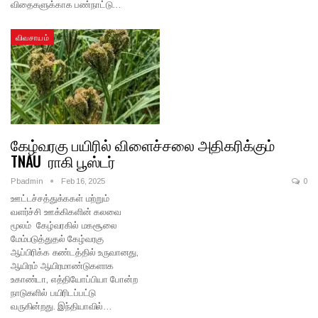
விதைகளுக்காக பண்நாட்டு…
விவசாயம்
கேழ்வரகு பயிரில் விளைச்சலை அதிகரிக்கும்
TNAU ராகி பூஸ்டர்
Pbadmin
Feb 16, 2025
0
ஊட்டச்சத்துக்ககள் மற்றும்
வளர்ச்சி ஊக்கிகளின் கலவை
மூலம் கேழ்வரகில் மகசூலை
மேம்படுத்துதல் கேழ்வரகு
ஆப்பிரிக்க கண்டத்தில் உருவானது,
ஆயிரம் ஆயிரமாண்டுகளாக
உகாண்டா, எத்தியோப்பியா போன்ற
நாடுகளில் பயிரிடப்பட்டு
வருகின்றது. இந்தியாவில்…