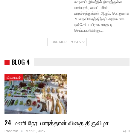
காரணம் இவற்றில் நிறைந்துள்ள
பாஸ்பரஸ், வைட்டமின்,
புரதச்சத்துக்கள் ஆகும். பொதுவாக
70 சதவிகிதத்திற்கும் அதிகமாக
புன்செய் பயிராக சாகுபடி
செய்யப்படுகிறது.…
LOAD MORE POSTS
BLOG 4
விவசாயம்
24 மணி நேர மாரத்தான் விதை திருவிழா
Pbadmin
Mar 31, 2025
0