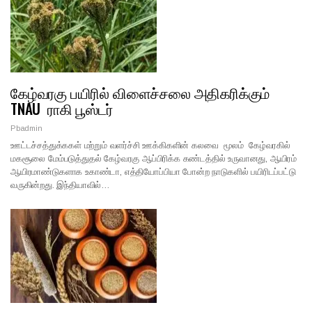
கேழ்வரகு பயிரில் விளைச்சலை அதிகரிக்கும்
TNAU ராகி பூஸ்டர்
Pbadmin
ஊட்டச்சத்துக்ககள் மற்றும் வளர்ச்சி ஊக்கிகளின் கலவை மூலம் கேழ்வரகில்
மகசூலை மேம்படுத்துதல் கேழ்வரகு ஆப்பிரிக்க கண்டத்தில் உருவானது, ஆயிரம்
ஆயிரமாண்டுகளாக உகாண்டா, எத்தியோப்பியா போன்ற நாடுகளில் பயிரிடப்பட்டு
வருகின்றது. இந்தியாவில்…