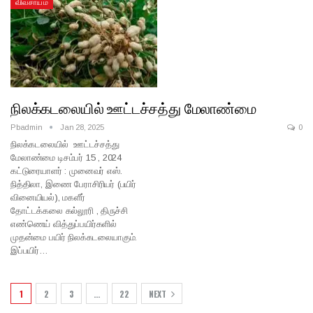
விவசாயம்
நிலக்கடலையில் ஊட்டச்சத்து மேலாண்மை
Pbadmin
Jan 28, 2025
0
நிலக்கடலையில் ஊட்டச்சத்து
மேலாண்மை டிசம்பர் 15 , 2024
கட்டுரையாளர் : முனைவர் எஸ்.
நித்திலா, இணை பேராசிரியர் (பயிர்
வினையியல்), மகளீர்
தோட்டக்கலை கல்லூரி , திருச்சி
எண்ணெய் வித்துப்பயிர்களில்
முதன்மை பயிர் நிலக்கடலையாகும்.
இப்பயிர்…
1
2
3
…
22
NEXT