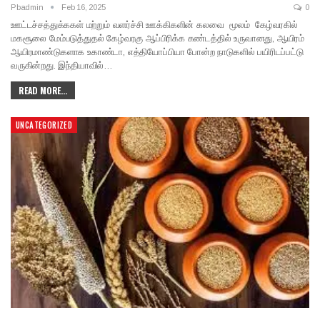
Pbadmin
Feb 16, 2025
0
ஊட்டச்சத்துக்ககள் மற்றும் வளர்ச்சி ஊக்கிகளின் கலவை மூலம் கேழ்வரகில்
மகசூலை மேம்படுத்துதல் கேழ்வரகு ஆப்பிரிக்க கண்டத்தில் உருவானது, ஆயிரம்
ஆயிரமாண்டுகளாக உகாண்டா, எத்தியோப்பியா போன்ற நாடுகளில் பயிரிடப்பட்டு
வருகின்றது. இந்தியாவில்…
READ MORE...
UNCATEGORIZED