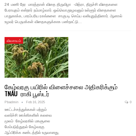
24 மணி நேர மாரத்தான் விதை திருவிழா -மித்ரா, திருச்சி விதைகளை
பேராயுதம் என்றார் நம்மாழ்வார். ஒவ்வொருஉழவனும் உள்ளூர் விதைகளை
பாதுகாக்க, பாரம்பரிய ரகங்களை சாகுபடி செய்ய வலியுறுத்தினார். ஆனால்
உழவர் பெருமக்கள் விதைகளுக்காக பண்நாட்டு…
விவசாயம்
கேழ்வரகு பயிரில் விளைச்சலை அதிகரிக்கும்
TNAU ராகி பூஸ்டர்
Pbadmin
Feb 16, 2025
0
ஊட்டச்சத்துக்ககள் மற்றும்
வளர்ச்சி ஊக்கிகளின் கலவை
மூலம் கேழ்வரகில் மகசூலை
மேம்படுத்துதல் கேழ்வரகு
ஆப்பிரிக்க கண்டத்தில் உருவானது,