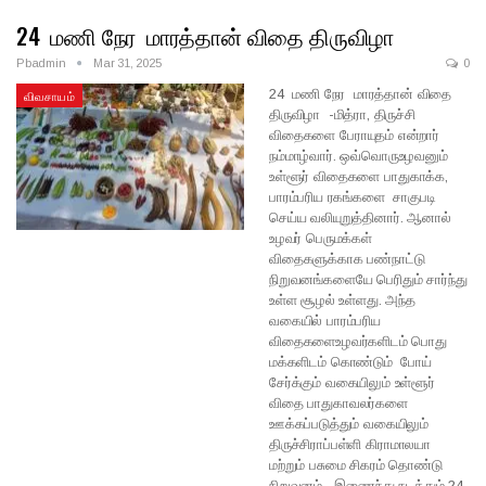
24 மணி நேர மாரத்தான் விதை திருவிழா
Pbadmin
Mar 31, 2025
0
24 மணி நேர மாரத்தான் விதை
விவசாயம்
திருவிழா -மித்ரா, திருச்சி
விதைகளை பேராயுதம் என்றார்
நம்மாழ்வார். ஒவ்வொருஉழவனும்
உள்ளூர் விதைகளை பாதுகாக்க,
பாரம்பரிய ரகங்களை சாகுபடி
செய்ய வலியுறுத்தினார். ஆனால்
உழவர் பெருமக்கள்
விதைகளுக்காக பண்நாட்டு
நிறுவனங்களையே பெரிதும் சார்ந்து
உள்ள சூழல் உள்ளது. அந்த
வகையில் பாரம்பரிய
விதைகளைஉழவர்களிடம் பொது
மக்களிடம் கொண்டும் போய்
சேர்க்கும் வகையிலும் உள்ளூர்
விதை பாதுகாவலர்களை
ஊக்கப்படுத்தும் வகையிலும்
திருச்சிராப்பள்ளி கிராமாலயா
மற்றும் பசுமை சிகரம் தொண்டு
நிறுவனம் இணைந்து நடத்தும் 24