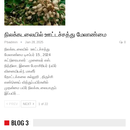
நிலக்கடலையில் ஊட்டச்சத்து மேலாண்மை
Pbadmin
Jan 28, 2025
0
நிலக்கடலையில் ஊட்டச்சத்து
மேலாண்மை டிசம்பர் 15 , 2024
கட்டுரையாளர் : முனைவர் எஸ்.
நித்திலா, இணை பேராசிரியர் (பயிர்
வினையியல்), மகளீர்
தோட்டக்கலை கல்லூரி , திருச்சி
எண்ணெய் வித்துப்பயிர்களில்
முதன்மை பயிர் நிலக்கடலையாகும்.
இப்பயிர்…
PREV
NEXT
1 of 22
BLOG 3