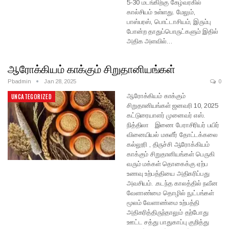
5-30 மடங்கிற்கு கேழ்வரகில்
கால்சியம் உள்ளது. மேலும்,
பாஸ்பரஸ், பொட்டாசியம், இரும்பு
போன்ற தாதுப்பொருட்களும் இதில்
அதிக அளவில்…
ஆரோக்கியம் காக்கும் சிறுதானியங்கள்
Pbadmin
Jan 28, 2025
0
ஆரோக்கியம் காக்கும்
UNCATEGORIZED
சிறுதானியங்கள் ஜனவரி 10, 2025
கட்டுரையாளர் முனைவர் எஸ்.
நித்திலா இணை பேராசிரியர் பயிர்
வினையியல் மகளீர் தோட்டக்கலை
கல்லூரி , திருச்சி ஆரோக்கியம்
காக்கும் சிறுதானியங்கள் பெருகி
வரும் மக்கள் தொகைக்கு ஏற்ப
உணவு உற்பத்தியை அதிகரிப்பது
அவசியம். .கடந்த காலத்தில் நவீன
வேளாண்மை தொழில் நுட்பங்கள்
மூலம் வேளாண்மை உற்பத்தி
அதிகரித்திருந்தாலும் தற்போது
ஊட்ட சத்து பாதுகாப்பு குறித்து