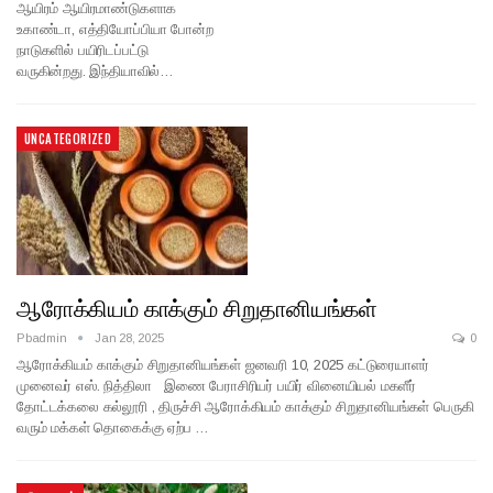
ஆயிரம் ஆயிரமாண்டுகளாக
உகாண்டா, எத்தியோப்பியா போன்ற
நாடுகளில் பயிரிடப்பட்டு
வருகின்றது. இந்தியாவில்…
UNCATEGORIZED
ஆரோக்கியம் காக்கும் சிறுதானியங்கள்
Pbadmin
Jan 28, 2025
0
ஆரோக்கியம் காக்கும் சிறுதானியங்கள் ஜனவரி 10, 2025 கட்டுரையாளர்
முனைவர் எஸ். நித்திலா இணை பேராசிரியர் பயிர் வினையியல் மகளீர்
தோட்டக்கலை கல்லூரி , திருச்சி ஆரோக்கியம் காக்கும் சிறுதானியங்கள் பெருகி
வரும் மக்கள் தொகைக்கு ஏற்ப …