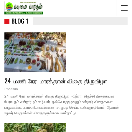
BLOG 1
24 மணி நேர மாரத்தான் விதை திருவிழா
Pbadmin
24 மணி நேர மாரத்தான் விதை திருவிழா -மித்ரா, திருச்சி விதைகளை
பேராயுதம் என்றார் நம்மாழ்வார். ஒவ்வொருஉழவனும் உள்ளூர் விதைகளை
பாதுகாக்க, பாரம்பரிய ரகங்களை சாகுபடி செய்ய வலியுறுத்தினார். ஆனால்
உழவர் பெருமக்கள் விதைகளுக்காக பண்நாட்டு…