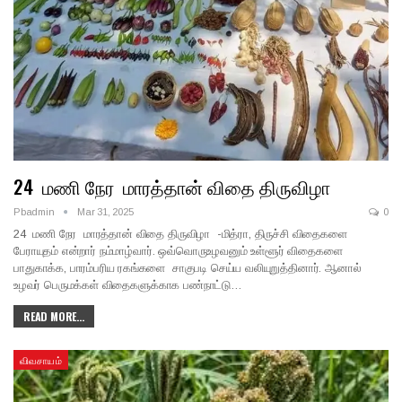
24 மணி நேர மாரத்தான் விதை திருவிழா
Pbadmin
Mar 31, 2025
0
24 மணி நேர மாரத்தான் விதை திருவிழா -மித்ரா, திருச்சி விதைகளை
பேராயுதம் என்றார் நம்மாழ்வார். ஒவ்வொருஉழவனும் உள்ளூர் விதைகளை
பாதுகாக்க, பாரம்பரிய ரகங்களை சாகுபடி செய்ய வலியுறுத்தினார். ஆனால்
உழவர் பெருமக்கள் விதைகளுக்காக பண்நாட்டு…
READ MORE...
விவசாயம்