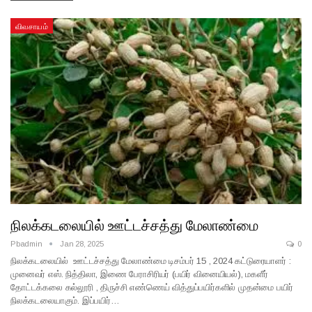
விவசாயம்
நிலக்கடலையில் ஊட்டச்சத்து மேலாண்மை
Pbadmin
Jan 28, 2025
0
நிலக்கடலையில் ஊட்டச்சத்து மேலாண்மை டிசம்பர் 15 , 2024 கட்டுரையாளர் :
முனைவர் எஸ். நித்திலா, இணை பேராசிரியர் (பயிர் வினையியல்), மகளீர்
தோட்டக்கலை கல்லூரி , திருச்சி எண்ணெய் வித்துப்பயிர்களில் முதன்மை பயிர்
நிலக்கடலையாகும். இப்பயிர்…