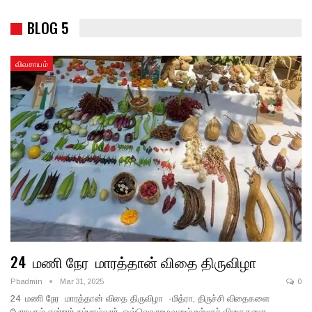
BLOG 5
விவசாயம்
24 மணி நேர மாரத்தான் விதை திருவிழா
Pbadmin
Mar 31, 2025
0
24 மணி நேர மாரத்தான் விதை திருவிழா -மித்ரா, திருச்சி விதைகளை
பேராயுதம் என்றார் நம்மாழ்வார். ஒவ்வொருஉழவனும் உள்ளூர் விதைகளை