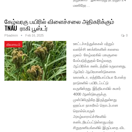
மணிநேர…
கேழ்வரகு பயிரில் விளைச்சலை அதிகரிக்கும்
TNAU ராகி பூஸ்டர்
Pbadmin
Feb 16, 2025
0
ஊட்டச்சத்துக்ககள் மற்றும்
விவசாயம்
வளர்ச்சி ஊக்கிகளின் கலவை
மூலம் கேழ்வரகில் மகசூலை
மேம்படுத்துதல் கேழ்வரகு
ஆப்பிரிக்க கண்டத்தில் உருவானது,
ஆயிரம் ஆயிரமாண்டுகளாக
உகாண்டா, எத்தியோப்பியா போன்ற
நாடுகளில் பயிரிடப்பட்டு
வருகின்றது. இந்தியாவில் சுமார்
4000 ஆண்டுகளுக்கு
முன்பிலிருந்தே இருந்துள்ளது
ஹரப்பா நாகரீகம் தொடர்பான
தொல்பொருள்
அகழ்வாராய்ச்சிகளில்
கண்டறியப்பட்டுள்ளது.மற்ற
சிறுதானியங்களில் இருப்பதை விட