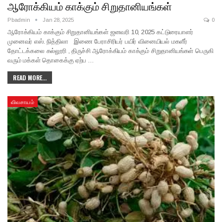
ஆரோக்கியம் காக்கும் சிறுதானியங்கள்
Pbadmin
Jan 28, 2025
0
ஆரோக்கியம் காக்கும் சிறுதானியங்கள் ஜனவரி 10, 2025 கட்டுரையாளர்
முனைவர் எஸ். நித்திலா இணை பேராசிரியர் பயிர் வினையியல் மகளீர்
தோட்டக்கலை கல்லூரி , திருச்சி ஆரோக்கியம் காக்கும் சிறுதானியங்கள் பெருகி
வரும் மக்கள் தொகைக்கு ஏற்ப …
READ MORE...
விவசாயம்