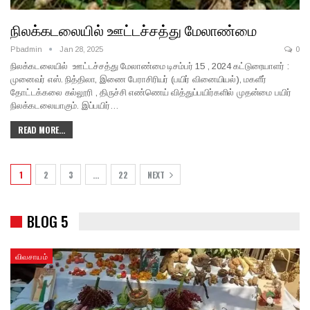
நிலக்கடலையில் ஊட்டச்சத்து மேலாண்மை
Pbadmin
Jan 28, 2025
0
நிலக்கடலையில் ஊட்டச்சத்து மேலாண்மை டிசம்பர் 15 , 2024 கட்டுரையாளர் :
முனைவர் எஸ். நித்திலா, இணை பேராசிரியர் (பயிர் வினையியல்), மகளீர்
தோட்டக்கலை கல்லூரி , திருச்சி எண்ணெய் வித்துப்பயிர்களில் முதன்மை பயிர்
நிலக்கடலையாகும். இப்பயிர்…
READ MORE...
1
2
3
…
22
NEXT
BLOG 5
விவசாயம்