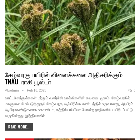
கேழ்வரகு பயிரில் விளைச்சலை அதிகரிக்கும்
TNAU ராகி பூஸ்டர்
Pbadmin
Feb 16, 2025
0
ஊட்டச்சத்துக்ககள் மற்றும் வளர்ச்சி ஊக்கிகளின் கலவை மூலம் கேழ்வரகில்
மகசூலை மேம்படுத்துதல் கேழ்வரகு ஆப்பிரிக்க கண்டத்தில் உருவானது, ஆயிரம்
ஆயிரமாண்டுகளாக உகாண்டா, எத்தியோப்பியா போன்ற நாடுகளில் பயிரிடப்பட்டு
வருகின்றது. இந்தியாவில்…
READ MORE...