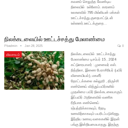
கவனம் செலுத்த வேண்டிய
நிலையில் உள்ளோம். காரணம்
உலகளவில் 795 மில்லியன் மக்கள்
ஊட்டச்சத்து குறைபாட்டுடன்
உள்ளனர்.ஊட்டக்குறை…
நிலக்கடலையில் ஊட்டச்சத்து மேலாண்மை
Pbadmin
Jan 28, 2025
0
நிலக்கடலையில் ஊட்டச்சத்து
விவசாயம்
மேலாண்மை டிசம்பர் 15 , 2024
கட்டுரையாளர் : முனைவர் எஸ்.
நித்திலா, இணை பேராசிரியர் (பயிர்
வினையியல்), மகளீர்
தோட்டக்கலை கல்லூரி , திருச்சி
எண்ணெய் வித்துப்பயிர்களில்
முதன்மை பயிர் நிலக்கடலையாகும்.
இப்பயிர் அதிகளவில் வணிக
ரீதீயாக எண்ணெய்
உற்பத்திக்காகவும், நேரடி
உணவிற்காகவும் பயரிடப்படுகிறது.
இந்திய உணவு வகைகளில் இதன்
பங்கு இன்றியமையாதது. இதற்கு