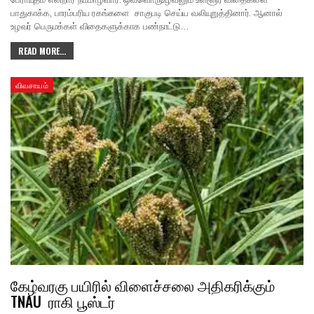
பாதுகாக்க, பாரம்பரிய ரகங்களை சாகுபடி செய்ய வலியுறுத்தினார். ஆனால்
உழவர் பெருமக்கள் விதைகளுக்காக பண்நாட்டு…
READ MORE...
விவசாயம்
கேழ்வரகு பயிரில் விளைச்சலை அதிகரிக்கும்
TNAU ராகி பூஸ்டர்