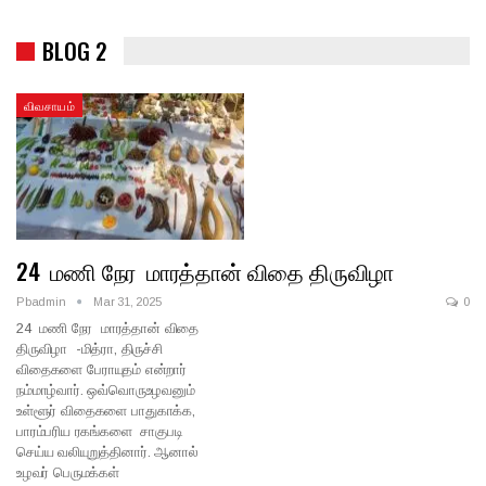
BLOG 2
விவசாயம்
24 மணி நேர மாரத்தான் விதை திருவிழா
Pbadmin
Mar 31, 2025
0
24 மணி நேர மாரத்தான் விதை
திருவிழா -மித்ரா, திருச்சி
விதைகளை பேராயுதம் என்றார்
நம்மாழ்வார். ஒவ்வொருஉழவனும்
உள்ளூர் விதைகளை பாதுகாக்க,
பாரம்பரிய ரகங்களை சாகுபடி
செய்ய வலியுறுத்தினார். ஆனால்
உழவர் பெருமக்கள்