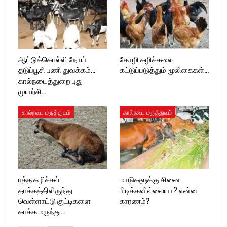
ஆட்டுக்கொல்லி நோய்
கோழி கழிச்சலை
தடுப்பூசி பணி துவக்கம்…
கட்டுப்படுத்தும் மூலிகைகள்…
கால்நடைத்துறை புது
முயற்சி…
கால்நடை மருத்துவம்
கால்நடை மருத்துவம்
ரத்த கழிச்சல்
மாடுகளுக்கு சினை
தாக்கத்திலிருந்து
பிடிக்கவில்லையா? என்ன
வெள்ளாட்டு குட்டிகளை
காரணம்?
காக்க மருந்து…