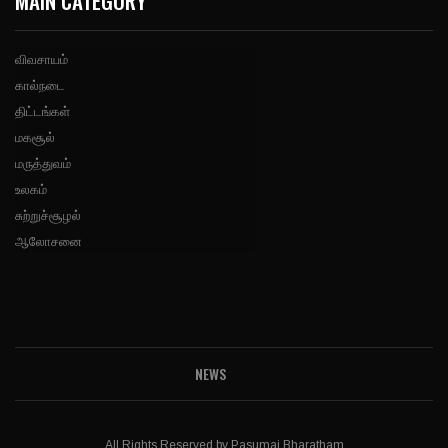
MAIN CATEGORY
விவசாயம்
கால்நடை
திட்டங்கள்
மகசூல்
மருத்துவம்
உலகம்
சுற்றுச்சூழல்
ஆலோசனை
NEWS
All Rights Reserved by Pasumai Bharatham