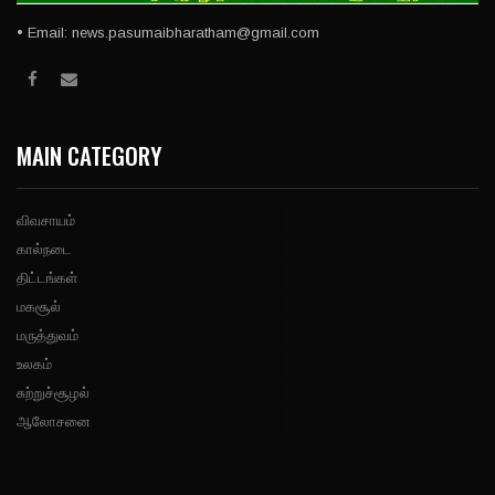
• Email: news.pasumaibharatham@gmail.com
MAIN CATEGORY
விவசாயம்
கால்நடை
திட்டங்கள்
மகசூல்
மருத்துவம்
உலகம்
சுற்றுச்சூழல்
ஆலோசனை