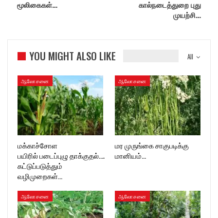
மூலிகைகள்…
கால்நடைத்துறை புது
முயற்சி…
YOU MIGHT ALSO LIKE
All
ஆலோசனை
ஆலோசனை
மக்காச்சோள
மர முருங்கை சாகுபடிக்கு
பயிரில் படைப்புழு தாக்குதல்….
மானியம்…
கட்டுப்படுத்தும்
வழிமுறைகள்…
ஆலோசனை
ஆலோசனை