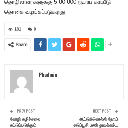
தொழிலாளர்களுக்கு 5,00,000 ரூபாய் காப்பீடு
தொகை வழங்கப்படுகிறது.
181
0
Share
Pbadmin
PREV POST
NEXT POST
கோழி கழிச்சலை
ஆட்டுக்கொல்லி நோய்
கட்டுப்படுத்தும்
தடுப்பூசி பணி துவக்கம்…