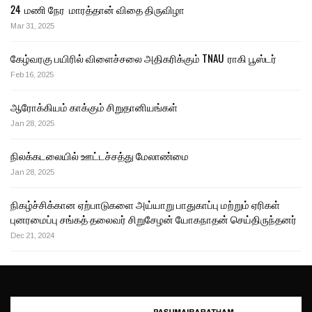
24 மணி நேர மாரத்தான் விதை திருவிழா
Mar 31, 2025
கேழ்வரகு பயிரில் விளைச்சலை அதிகரிக்கும் TNAU ராகி பூஸ்டர்
Feb 16, 2025
ஆரோக்கியம் காக்கும் சிறுதானியங்கள்
Jan 28, 2025
நிலக்கடலையில் ஊட்டச்சத்து மேலாண்மை
Jan 28, 2025
நிகழ்ச்சிக்கான ஏற்பாடுகளை அய்யாறு பாதுகாப்பு மற்றும் ஏரிகள்
புனரமைப்பு சங்கத் தலைவர் சிறுசேழன் யோகநாதன் செய்திருந்தனர்
Dec 21, 2024