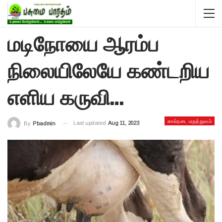
மடிநோயை ஆரம்ப
நிலையிலேயே கண்டறிய
எளிய கருவி…
கால்நடை மருத்துவம்
Last updated
Aug 11, 2023
By
Pbadmin