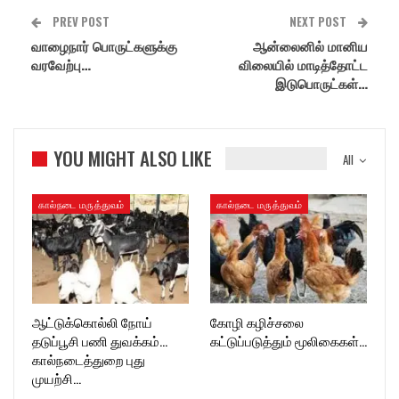
PREV POST
NEXT POST
வாழைநார் பொருட்களுக்கு
ஆன்லைனில் மானிய
வரவேற்பு…
விலையில் மாடித்தோட்ட
இடுபொருட்கள்…
YOU MIGHT ALSO LIKE
All
கால்நடை மருத்துவம்
கால்நடை மருத்துவம்
ஆட்டுக்கொல்லி நோய்
கோழி கழிச்சலை
தடுப்பூசி பணி துவக்கம்…
கட்டுப்படுத்தும் மூலிகைகள்…
கால்நடைத்துறை புது
முயற்சி…