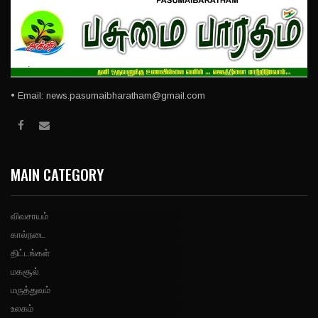
• Email: news.pasumaibharatham@gmail.com
MAIN CATEGORY
விவசாயம்
கால்நடை
திட்டங்கள்
மகசூல்
மருத்துவம்
உலகம்