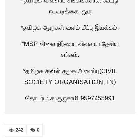
*தமிழக விவசாய சங்கங்களின் கூட்டு
நடவடிக்கை குழு
*தமிழக ஆறுகள் வளம் மீட்பு இயக்கம்.
*MSP விலை நிர்ணய விவசாய தேசிய
சங்கம்.
*தமிழக சிவில் சமூக அமைப்பு(CIVIL
SOCIETY ORGANISATION,TN)
தொடர்பு: த.குருசாமி 9597455991
242
0