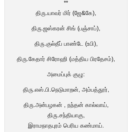
**
திரு.யாவர் மிர் (ஜே&கே),
திரு.ஜஸ்கரன் சிங் (பஞ்சாப்),
திரு.குல்தீப் பாண்டே (உபி),
திரு.கேதார் சிரோஹி (மத்திய பிரதேசம்),
அமைப்புக் குழு:
திரு.எஸ்.பி.நெடுமாறன், அம்பத்தூர்,
திரு.அன்பழகன் , நந்தன் கால்வாய்,
திரு.சந்தியாகு,
இராமநாதபுரம் பெரிய கண்மாய்.