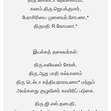
கலாம்.திரு.ஜெயக்குமார்,
பேராசிரியை முனைவர்.சோபனா,*
திருமதி R.கோமளா.*
இயக்கத் தலைவர்கள்:
திரு.வலிவலம் சேரன்,
திரு.ஆறு பாதி கல்யாணம்
திரு டெல்டா சத்தியநாராயணா* மற்றும்
அவர்களது குழுவினர் காவிரிப் படுகை.
திரு.ஜி.எஸ்.தனபதி,