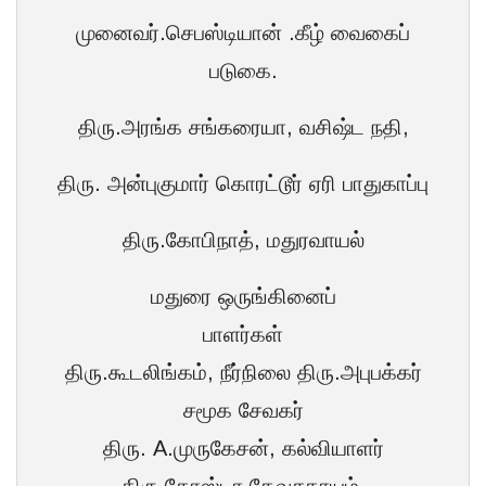
முனைவர்.செபஸ்டியான் .கீழ் வைகைப்
படுகை.
திரு.அரங்க சங்கரையா, வசிஷ்ட நதி,
திரு. அன்புகுமார் கொரட்டூர் ஏரி பாதுகாப்பு
திரு.கோபிநாத், மதுரவாயல்
மதுரை ஒருங்கினைப்
பாளர்கள்
திரு.கூடலிங்கம், நீர்நிலை திரு.அபுபக்கர்
சமூக சேவகர்
திரு. A.முருகேசன், கல்வியாளர்
திரு.கோஸ்டா தேவசகாயம்,