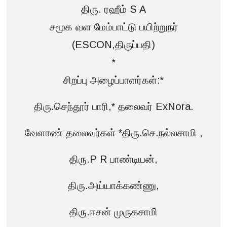
திரு. ரஹீம் S A
சமூக வள மேம்பாட்டு பயிற்றுநர்
(ESCON,திருப்பதி)
*
சிறப்பு அழைப்பாளர்கள்:*
திரு.செந்தூர் பாரி,* தலைவர் ExNora.
வேளாண் தலைவர்கள் *திரு.செ.நல்லசாமி ,
திரு.P R பாண்டியன்,
திரு.அய்யாக்கண்ணு,
திரு.ஈசன் முருகசாமி