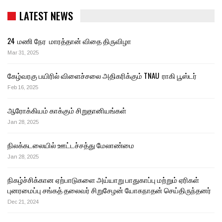
LATEST NEWS
24 மணி நேர மாரத்தான் விதை திருவிழா
Mar 31, 2025
கேழ்வரகு பயிரில் விளைச்சலை அதிகரிக்கும் TNAU ராகி பூஸ்டர்
Feb 16, 2025
ஆரோக்கியம் காக்கும் சிறுதானியங்கள்
Jan 28, 2025
நிலக்கடலையில் ஊட்டச்சத்து மேலாண்மை
Jan 28, 2025
நிகழ்ச்சிக்கான ஏற்பாடுகளை அய்யாறு பாதுகாப்பு மற்றும் ஏரிகள்
புனரமைப்பு சங்கத் தலைவர் சிறுசேழன் யோகநாதன் செய்திருந்தனர்
Dec 21, 2024