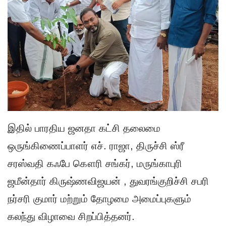
இதில் பாரதிய ஜனதா கட்சி தலைமை
ஒருங்கிணைப்பாளர் எச். ராஜா, திருச்சி ஸ்ரீ
சரஸ்வதி கஃபே கௌரி சங்கர், மருங்காபுரி
ஜமீன்தார் கிருஷ்ணவிஜயன் , துவரங்குறிச்சி சபரி
நர்சரி குமார் மற்றும் தோழமை அமைப்புகளும்
கலந்து விழாவை சிறப்பித்தனர்.