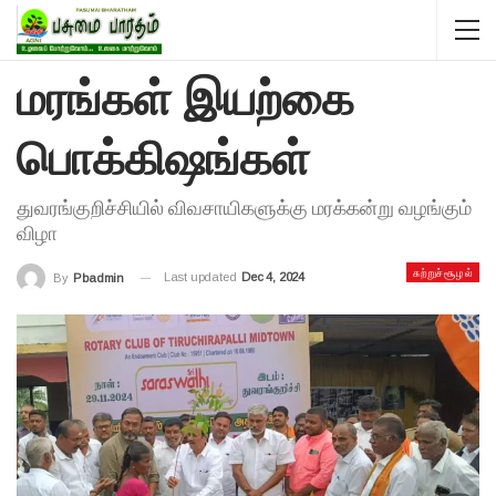
மரங்கள் இயற்கை
பொக்கிஷங்கள்
துவரங்குறிச்சியில் விவசாயிகளுக்கு மரக்கன்று வழங்கும்
விழா
சுற்றுச்சூழல்
Last updated
Dec 4, 2024
By
Pbadmin